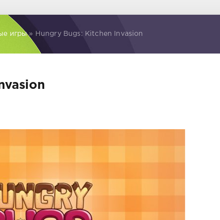
ые игры
» Hungry Bugs: Kitchen Invasion
nvasion