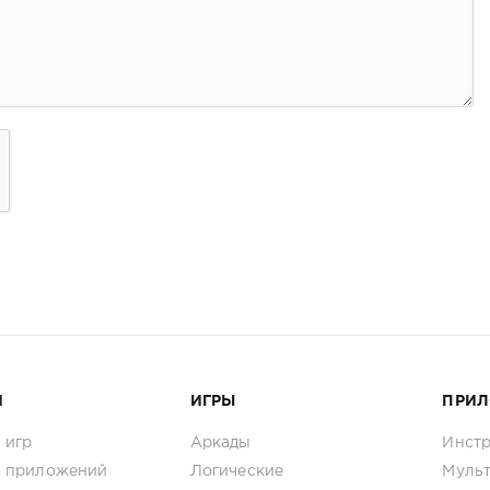
И
ИГРЫ
ПРИ
 игр
Аркады
Инст
 приложений
Логические
Муль