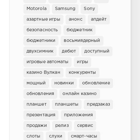
Motorola
Samsung
Sony
азартные игры
анонс
апдейт
безопасность
бюджетник
бюджетники
восьмиядерный
двухсимник
дебют
доступный
игровые автоматы
игры
казино Вулкан
конкуренты
мощный
новинки
обновление
обновления
онлайн казино
планшет
планшеты
предзаказ
презентация
приложения
продажи
релиз
сервис
слоты
слухи
смарт-часы