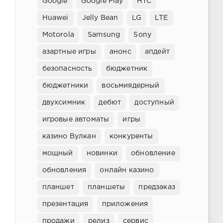
Google
Google Play
HTC
Huawei
Jelly Bean
LG
LTE
Motorola
Samsung
Sony
азартные игры
анонс
апдейт
безопасность
бюджетник
бюджетники
восьмиядерный
двухсимник
дебют
доступный
игровые автоматы
игры
казино Вулкан
конкуренты
мощный
новинки
обновление
обновления
онлайн казино
планшет
планшеты
предзаказ
презентация
приложения
продажи
релиз
сервис