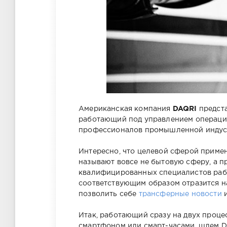
Американская компания
DAQRI
предст
работающий под управлением операци
профессионалов промышленной индус
Интересно, что целевой сферой приме
называют вовсе не бытовую сферу, а 
квалифицированных специалистов рабо
соответствующим образом отразится н
позволить себе
трансферные новости
и
Итак, работающий сразу на двух проце
смартфоном или смарт-часами, шлем D