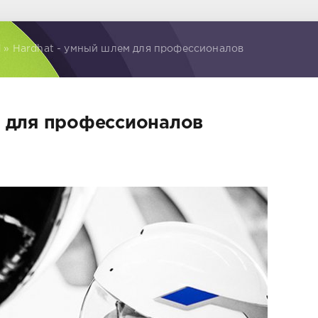
d
» Hardhat - умный шлем для профессионалов
м для профессионалов