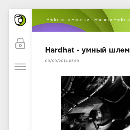
Androidis
»
Новости
»
Новости Androi
Hardhat - умный шле
09/09/2014 06:19