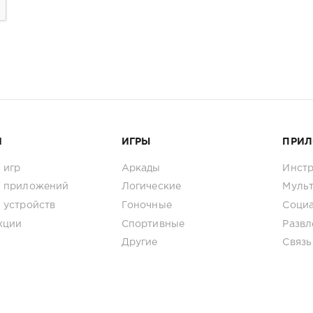
И
ИГРЫ
ПРИ
 игр
Аркады
Инст
 приложений
Логические
Муль
 устройств
Гоночные
Соци
кции
Спортивные
Развл
Другие
Связь