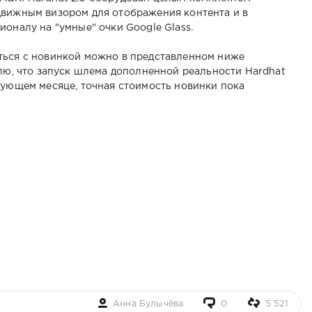
движным визором для отображения контента и в
оналу на "умные" очки Google Glass.
ться с новинкой можно в представленном ниже
влю, что запуск шлема дополненной реальности Hardhat
дующем месяце, точная стоимость новинки пока
Анна Булычёва
0
5 521