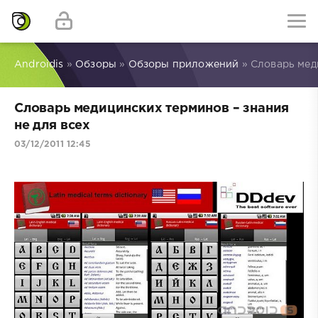
Androidis
»
Обзоры
»
Обзоры приложений
» Словарь мед
Словарь медицинских терминов – знания
не для всех
03/12/2011 12:45