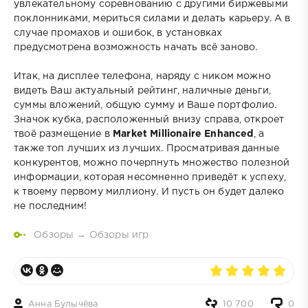
увлекательному соревнованию с другими биржевыми
поклонниками, мериться силами и делать карьеру. А в
случае промахов и ошибок, в установках
предусмотрена возможность начать всё заново.
Итак, на дисплее телефона, наряду с ником можно
видеть Ваш актуальный рейтинг, наличные деньги,
суммы вложений, общую сумму и Ваше портфолио.
Значок кубка, расположенный внизу справа, откроет
твоё размещение в
Market Millionaire Enhanced
, а
также топ лучших из лучших. Просматривая данные
конкурентов, можно почерпнуть множество полезной
информации, которая несомненно приведёт к успеху,
к твоему первому миллиону. И пусть он будет далеко
не последним!
Обзоры
→
Обзоры игр
Анна Булычёва
10 700
0