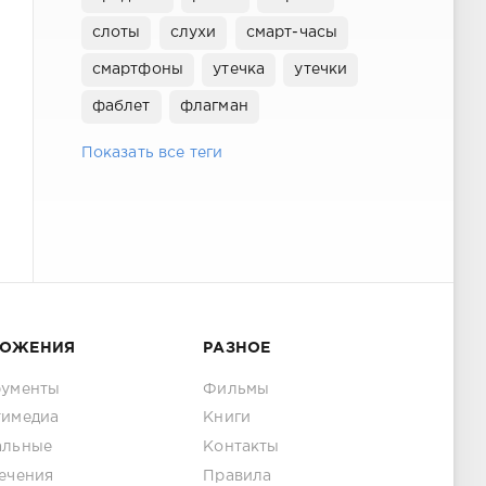
слоты
слухи
смарт-часы
смартфоны
утечка
утечки
фаблет
флагман
Показать все теги
ЛОЖЕНИЯ
РАЗНОЕ
рументы
Фильмы
тимедиа
Книги
альные
Контакты
ечения
Правила