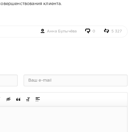
 совершенствования клиента.
Анна Булычёва
0
5 327