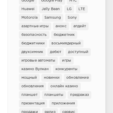
Google
Google Play
HTC
Huawei
Jelly Bean
LG
LTE
Motorola
Samsung
Sony
азартные игры
анонс
апдейт
безопасность
бюджетник
бюджетники
восьмиядерный
двухсимник
дебют
доступный
игровые автоматы
игры
казино Вулкан
конкуренты
мощный
новинки
обновление
обновления
онлайн казино
планшет
планшеты
предзаказ
презентация
приложения
продажи
релиз
сервис