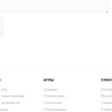
И
ИГРЫ
ПРИ
 игр
Аркады
Инст
 приложений
Логические
Муль
 устройств
Гоночные
Соци
кции
Спортивные
Развл