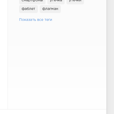
смартфоны
утечка
утечки
фаблет
флагман
Показать все теги