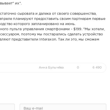
ывает" их".
статочно сыровата и далека от своего совершенства,
 апреле планируют предоставить своим партнерам первые
водство которого запланировано на июнь.
ого пульта управления смартфонами - $199. "Мы хотели,
ессуаром, поэтому мы постарались сделать устройство
ляют представители Interaxon. Так ли это, мы сможем
Анна Булычёва
0
6 490