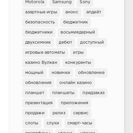
Motorola
Samsung
Sony
азартные игры
анонс
апдейт
безопасность
бюджетник
бюджетники
восьмиядерный
двухсимник
дебют
доступный
игровые автоматы
игры
казино Вулкан
конкуренты
мощный
новинки
обновление
обновления
онлайн казино
планшет
планшеты
предзаказ
презентация
приложения
продажи
релиз
сервис
слоты
слухи
смарт-часы