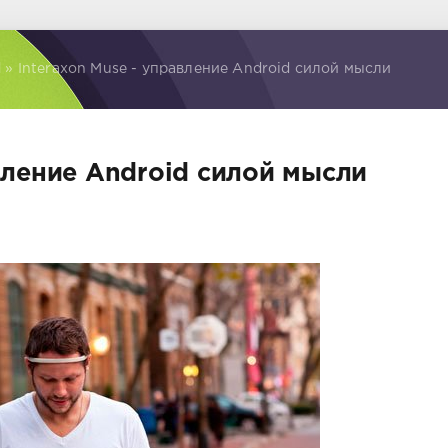
d
» Interaxon Muse - управление Android силой мысли
авление Android силой мысли