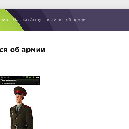
ений
» Russian Army – все и вся об армии
вся об армии