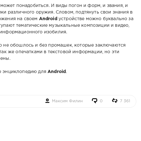
 может понадобиться. И виды погон и форм, и звания, и
ики различного оружия. Словом, подтянуть свои знания в
ожения на своем
Android
устройстве можно буквально за
тупают тематические музыкальные композиции и видео,
 информационного изобилия.
но не обошлось и без промашек, которые заключаются
так же опечатками в текстовой информации, но эти
лены.
ую энциклопедию для
Android
.
Максим Филин
0
7 361