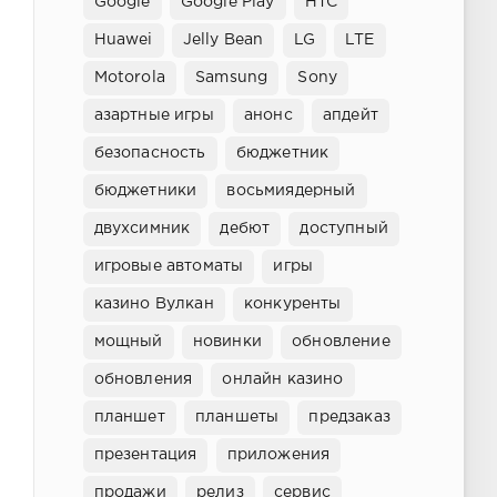
Google
Google Play
HTC
Huawei
Jelly Bean
LG
LTE
Motorola
Samsung
Sony
азартные игры
анонс
апдейт
безопасность
бюджетник
бюджетники
восьмиядерный
двухсимник
дебют
доступный
игровые автоматы
игры
казино Вулкан
конкуренты
мощный
новинки
обновление
обновления
онлайн казино
планшет
планшеты
предзаказ
презентация
приложения
продажи
релиз
сервис