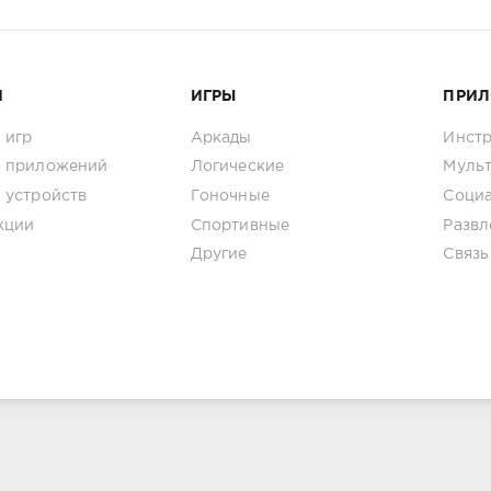
И
ИГРЫ
ПРИ
 игр
Аркады
Инст
 приложений
Логические
Муль
 устройств
Гоночные
Соци
кции
Спортивные
Развл
Другие
Связь